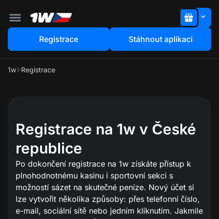
Registrace
Stáhnout aplikaci
500% bonus + 500 bodů volného času
Nárok
600% krypto bonus
Nárok
1w
Registrace
Registrace na 1w v České
republice
Po dokončení registrace na 1w získáte přístup k
plnohodnotnému kasinu i sportovní sekci s
možností sázet na skutečné peníze. Nový účet si
lze vytvořit několika způsoby: přes telefonní číslo,
e-mail, sociální sítě nebo jedním kliknutím. Jakmile