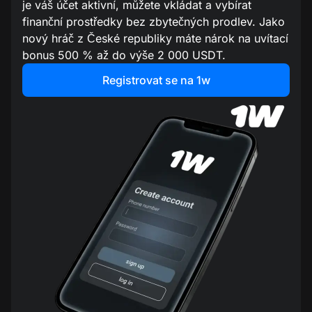
je váš účet aktivní, můžete vkládat a vybírat
finanční prostředky bez zbytečných prodlev. Jako
nový hráč z České republiky máte nárok na uvítací
bonus 500 % až do výše 2 000 USDT.
Registrovat se na 1w