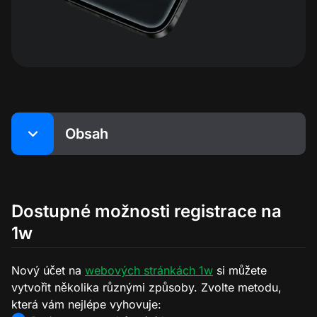
Obsah
Dostupné možnosti registrace na 1w
Registrace přes telefonní číslo
Dostupné možnosti registrace na
Registrace přes sociální sítě
1w
Registrace přes mobilní aplikaci 1w
Požadavky na vytvoření účtu
Přihlášení k účtu 1w
Nový účet na
webových stránkách 1w
si můžete
Proces ověření účtu
vytvořit několika různými způsoby. Zvolte metodu,
Uvítací bonusy pro nové hráče z České republiky
která vám nejlépe vyhovuje:
Přehled osobního účtu