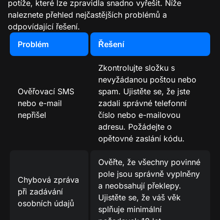
potíže, které lze zpravidla snadno vyřešit. Níže
naleznete přehled nejčastějších problémů a
odpovídající řešení.
Problém
Řešení
Zkontrolujte složku s
nevyžádanou poštou nebo
Ověřovací SMS
spam. Ujistěte se, že jste
nebo e-mail
zadali správné telefonní
nepřišel
číslo nebo e-mailovou
adresu. Požádejte o
opětovné zaslání kódu.
Ověřte, že všechny povinné
pole jsou správně vyplněny
Chybová zpráva
a neobsahují překlepy.
při zadávání
Ujistěte se, že váš věk
osobních údajů
splňuje minimální