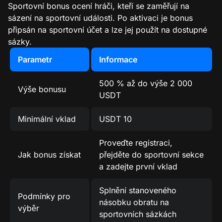
Sportovní bonus ocení hráči, kteří se zaměřují na
sázení na sportovní události. Po aktivaci je bonus
připsán na sportovní účet a lze jej použít na dostupné
sázky.
Parametr
Informace
500 % až do výše 2 000
Výše bonusu
USDT
Minimální vklad
USDT 10
Proveďte registraci,
Jak bonus získat
přejděte do sportovní sekce
a zadejte první vklad
Splnění stanoveného
Podmínky pro
násobku obratu na
výběr
sportovních sázkách