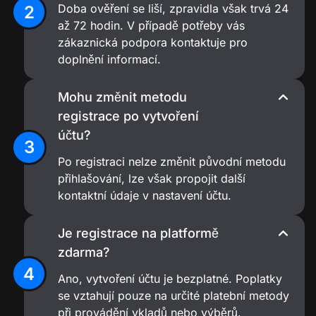
Doba ověření se liší, zpravidla však trvá 24
až 72 hodin. V případě potřeby vás
zákaznická podpora kontaktuje pro
doplnění informací.
Mohu změnit metodu
registrace po vytvoření
účtu?
Po registraci nelze změnit původní metodu
přihlašování, lze však propojit další
kontaktní údaje v nastavení účtu.
Je registrace na platformě
zdarma?
Ano, vytvoření účtu je bezplatné. Poplatky
se vztahují pouze na určité platební metody
při provádění vkladů nebo výběrů.