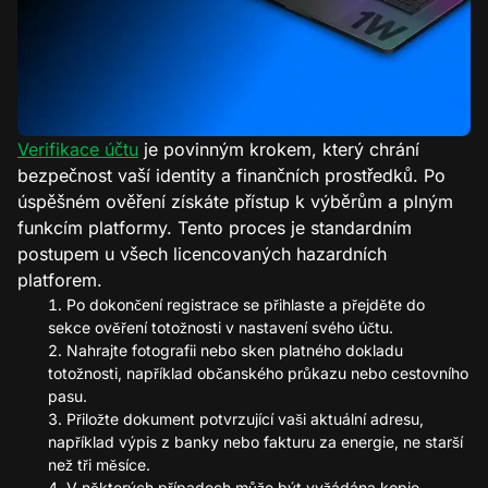
Verifikace účtu
je povinným krokem, který chrání
bezpečnost vaší identity a finančních prostředků. Po
úspěšném ověření získáte přístup k výběrům a plným
funkcím platformy. Tento proces je standardním
postupem u všech licencovaných hazardních
platforem.
Po dokončení registrace se přihlaste a přejděte do
sekce ověření totožnosti v nastavení svého účtu.
Nahrajte fotografii nebo sken platného dokladu
totožnosti, například občanského průkazu nebo cestovního
pasu.
Přiložte dokument potvrzující vaši aktuální adresu,
například výpis z banky nebo fakturu za energie, ne starší
než tři měsíce.
V některých případech může být vyžádána kopie