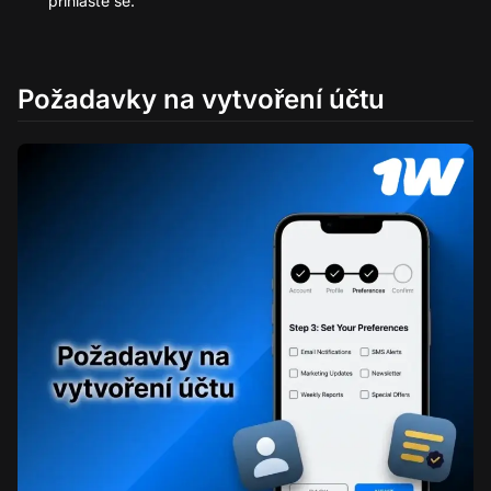
přihlaste se.
Požadavky na vytvoření účtu