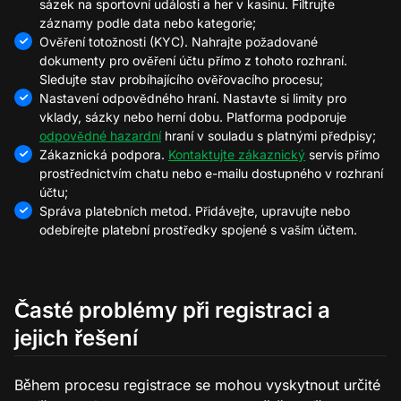
sázek na sportovní události a her v kasinu. Filtrujte
záznamy podle data nebo kategorie;
Ověření totožnosti (KYC). Nahrajte požadované
dokumenty pro ověření účtu přímo z tohoto rozhraní.
Sledujte stav probíhajícího ověřovacího procesu;
Nastavení odpovědného hraní. Nastavte si limity pro
vklady, sázky nebo herní dobu. Platforma podporuje
odpovědné hazardní
hraní v souladu s platnými předpisy;
Zákaznická podpora.
Kontaktujte zákaznický
servis přímo
prostřednictvím chatu nebo e-mailu dostupného v rozhraní
účtu;
Správa platebních metod. Přidávejte, upravujte nebo
odebírejte platební prostředky spojené s vaším účtem.
Časté problémy při registraci a
jejich řešení
Během procesu registrace se mohou vyskytnout určité