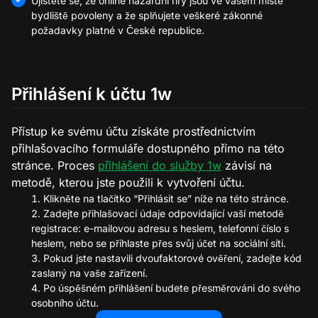
Ujistěte se, že online hazardní hry jsou ve vašem místě
bydliště povoleny a že splňujete veškeré zákonné
požadavky platné v České republice.
Přihlášení k účtu 1w
Přístup ke svému účtu získáte prostřednictvím
přihlašovacího formuláře dostupného přímo na této
stránce. Proces
přihlášení do služby 1w
závisí na
metodě, kterou jste použili k vytvoření účtu.
Klikněte na tlačítko “Přihlásit se” níže na této stránce.
Zadejte přihlašovací údaje odpovídající vaší metodě
registrace: e-mailovou adresu s heslem, telefonní číslo s
heslem, nebo se přihlaste přes svůj účet na sociální síti.
Pokud jste nastavili dvoufaktorové ověření, zadejte kód
zaslaný na vaše zařízení.
Po úspěšném přihlášení budete přesměrováni do svého
osobního účtu.