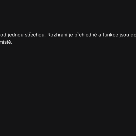
od jednou střechou. Rozhraní je přehledné a funkce jsou do
místě.
?