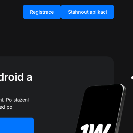
Registrace
Stáhnout aplikaci
droid a
í. Po stažení
ned po