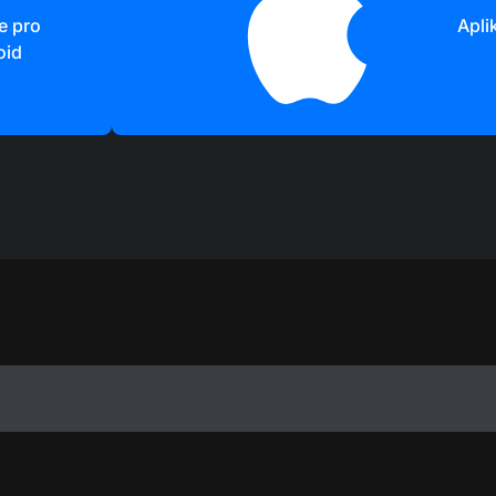
e pro
Apli
oid