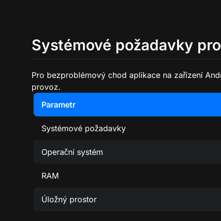
Systémové požadavky pro
Pro bezproblémový chod aplikace na zařízení Androi
provoz.
Parametr
Systémové požadavky
Operační systém
RAM
Úložný prostor