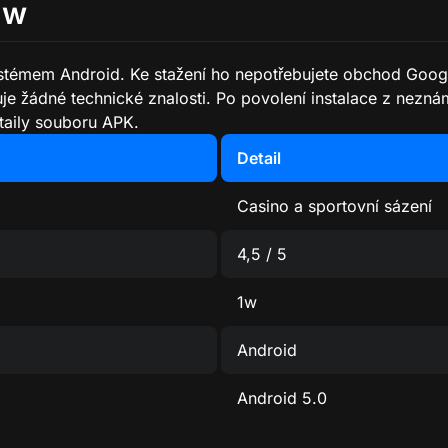
1w
systémem Android. Ke stažení ho nepotřebujete obchod Goog
je žádné technické znalosti. Po povolení instalace z nezná
taily souboru APK.
Detail
Casino a sportovní sázení
4,5 / 5
1w
Android
Android 5.0