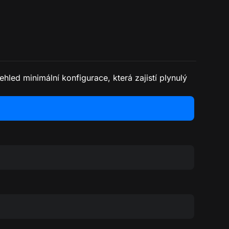
hled minimální konfigurace, která zajistí plynulý